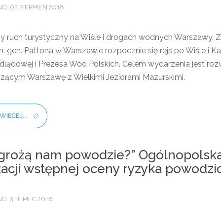
: 02 SIERPIEŃ 2018
ruch turystyczny na Wiśle i drogach wodnych Warszawy. Z tej 
. gen. Pattona w Warszawie rozpocznie się rejs po Wiśle i K
ódlądowej i Prezesa Wód Polskich. Celem wydarzenia jest roz
ącym Warszawę z Wielkimi Jeziorami Mazurskimi.
WIĘCEJ...
 grożą nam powodzie?” Ogólnopolska 
zacji wstępnej oceny ryzyka powodz
: 31 LIPIEC 2018