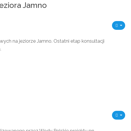
jeziora Jamno
ych na jeziorze Jamno. Ostatni etap konsultacji
e.
alizowanego przez Wody Polskie projektu pn.