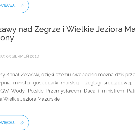
WIĘCEJ...
awy nad Zegrze i Wielkie Jeziora Ma
iony
: 03 SIERPIEŃ 2018
śmy Kanał Żerański, dzięki czemu swobodnie można dziś p
erpnia minister gospodarki morskiej i żeglugi śródlądow
GW Wody Polskie Przemysławem Dacą i ministrem Patry
 Wielkie Jeziora Mazurskie.
WIĘCEJ...