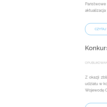
Państwowe G
aktualizacj
CZYTAJ 
Konkurs
OPUBLIKOWANO
Z okazji zb
udziału w k
Wojewodę Op