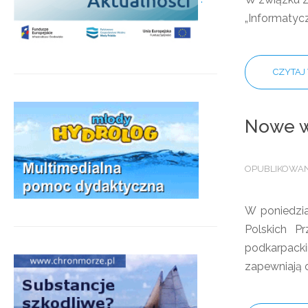
„Informatycz
CZYTAJ 
Nowe w
OPUBLIKOWANO
W poniedzia
Polskich 
podkarpacki
zapewniają 