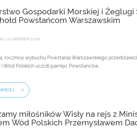
rstwo Gospodarki Morskiej i Żeglugi
 hołd Powstańcom Warszawskim
: 02 SIERPIEŃ 2018
4. rocznicę wybuchu Powstania Warszawskiego przedstawiciel
 i Wód Polskich uczcili pamięć Powstańców.
WIĘCEJ...
amy miłośników Wisły na rejs z Min
em Wód Polskich Przemysławem Dacą