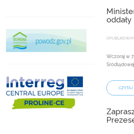
Ministe
oddały
OPUBLIKOWANO
Wczoraj w 7
Śródlądowej
CZYTAJ 
Zaprasz
Prezes