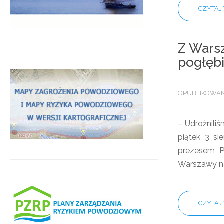
CZYTAJ 
Z Warsz
pogłęb
OPUBLIKOWANO
– Udrożnili
piątek 3 si
prezesem P
Warszawy na
CZYTAJ 