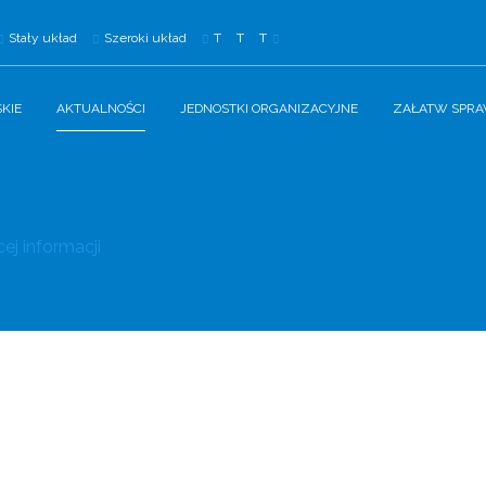
Stały układ
Szeroki układ
T
T
T
KIE
AKTUALNOŚCI
JEDNOSTKI ORGANIZACYJNE
ZAŁATW SPR
ej informacji