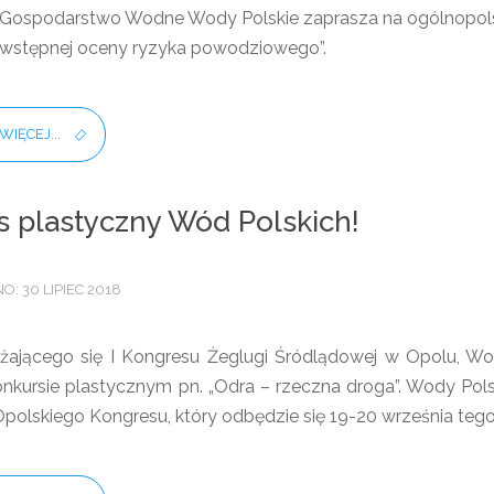
ospodarstwo Wodne Wody Polskie zaprasza na ogólnopolsk
a wstępnej oceny ryzyka powodziowego”.
WIĘCEJ...
 plastyczny Wód Polskich!
: 30 LIPIEC 2018
liżającego się I Kongresu Żeglugi Śródlądowej w Opolu, 
onkursie plastycznym pn. „Odra – rzeczna droga”. Wody P
olskiego Kongresu, który odbędzie się 19-20 września tego