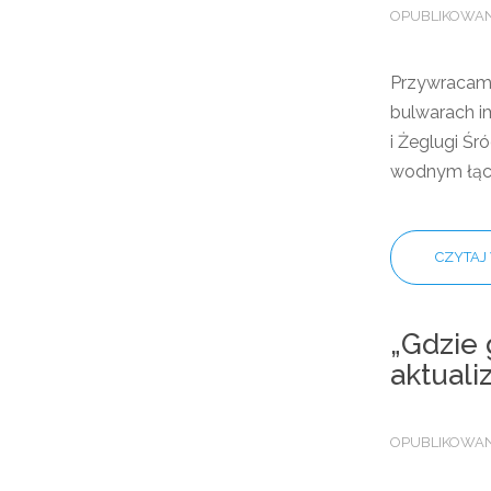
OPUBLIKOWANO
Przywracamy 
bulwarach im
i Żeglugi Śr
wodnym łącz
CZYTAJ 
„Gdzie
aktuali
OPUBLIKOWANO