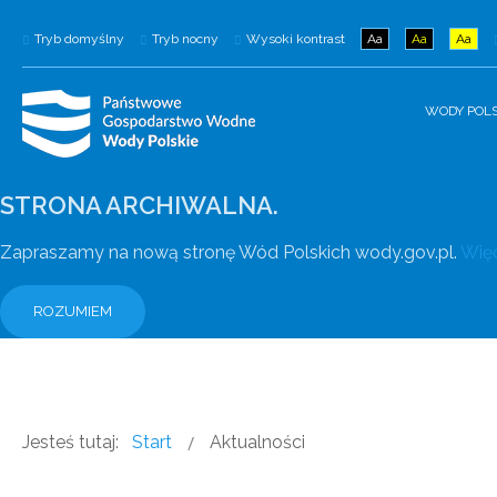
Tryb domyślny
Tryb nocny
Wysoki kontrast
Aa
Aa
Aa
WODY POLS
STRONA ARCHIWALNA.
Zapraszamy na nową stronę Wód Polskich wody.gov.pl.
Więc
ROZUMIEM
Jesteś tutaj:
Start
Aktualności