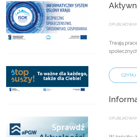
Aktywne
OPUBLIKOWANO
Trwają prace
społecznych 
CZYTAJ 
Informa
OPUBLIKOWANO
.
W związku z