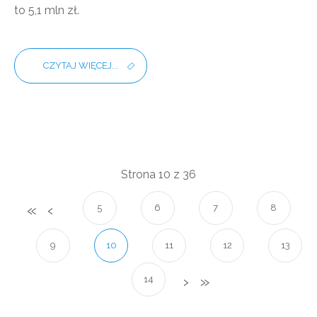
to 5,1 mln zł.
CZYTAJ WIĘCEJ...
Strona 10 z 36
5
6
7
8
9
10
11
12
13
14