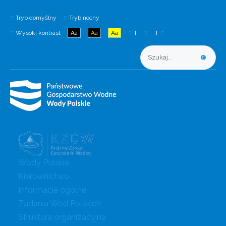
Tryb domyślny
Tryb nocny
Wysoki kontrast
Aa
Aa
Aa
T
T
T
Wody Polskie
Kierownictwo
Informacje ogólne
Zadania Wód Polskich
Struktura organizacyjna