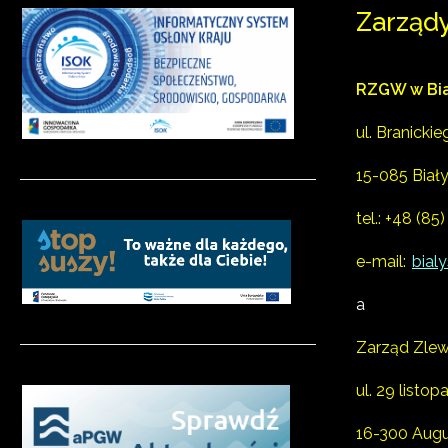
Zarząd
RZGW w Bi
ul. Branicki
15-085 Biał
tel.:
+48 (85)
e-mail:
bial
a
Zarząd Zlew
ul. 29 listop
16-300 Aug