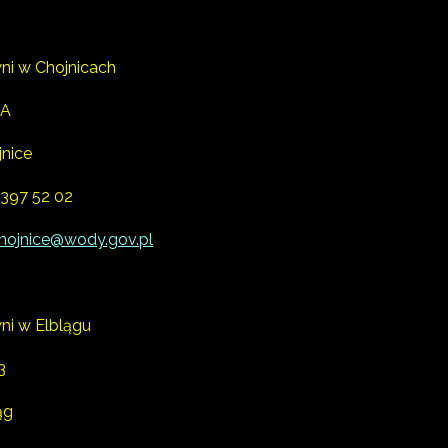
ni w Chojnicach
1A
nice
 397 52 02
hojnice@wody.gov.pl
ni w Elblągu
3
ąg