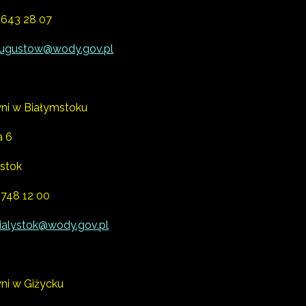
 643 28 07
ugustow@wody.gov.pl
ni w Białymstoku
a 6
ystok
 748 12 00
ialystok@wody.gov.pl
ni w Giżycku