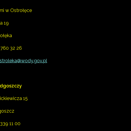
ni w Ostrołęce
a 19
ołęka
 760 32 26
stroleka@wody.gov.pl
dgoszczy
ickiewicza 15
goszcz
 339 11 00