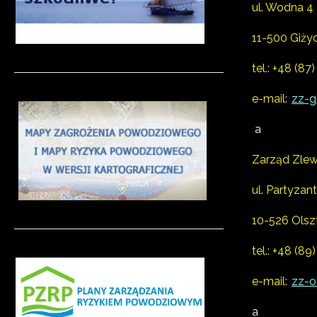
ul. Wodna 4
11-500 Giży
tel.:
+48 (87)
e-mail:
zz-g
a
Zarząd Zlew
ul. Partyzan
10-526 Olsz
tel.:
+48 (89)
e-mail:
zz-o
a