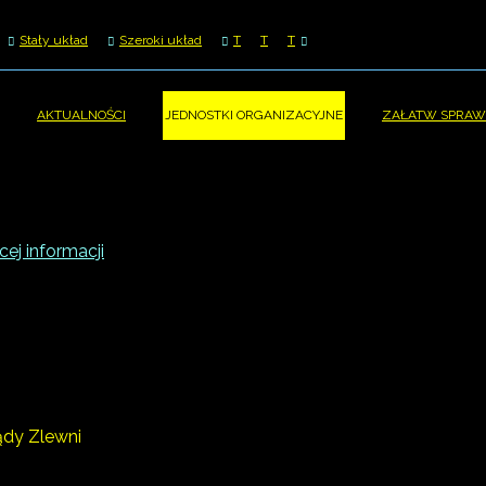
Stały układ
Szeroki układ
T
T
T
AKTUALNOŚCI
JEDNOSTKI ORGANIZACYJNE
ZAŁATW SPRAW
ej informacji
ądy Zlewni