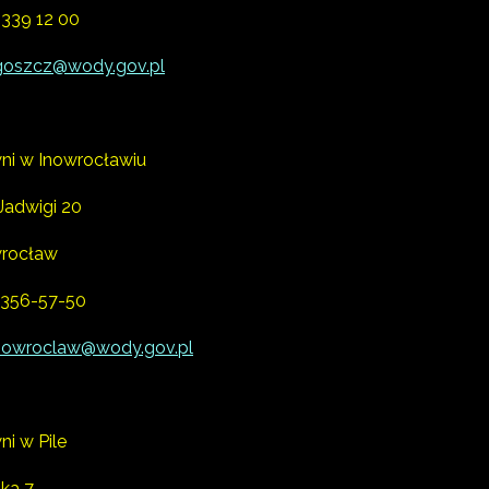
) 339 12 00
oszcz@wody.gov.pl
ni w Inowrocławiu
 Jadwigi 20
wrocław
) 356-57-50
nowroclaw@wody.gov.pl
i w Pile
ska 7