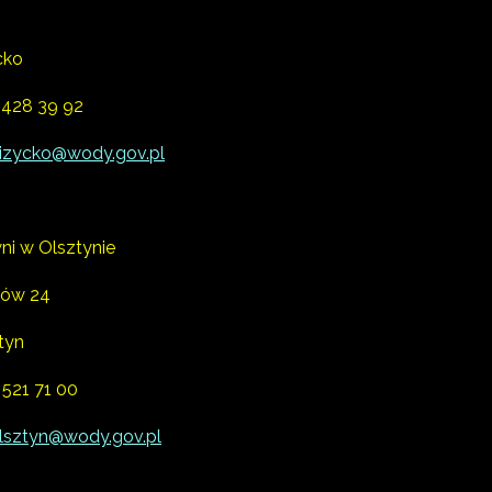
cko
 428 39 92
izycko@wody.gov.pl
ni w Olsztynie
tów 24
tyn
 521 71 00
lsztyn@wody.gov.pl