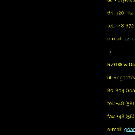
64-920 Piła
tel.:
+48 672
e-mail:
zz-p
a
RZGW w Gd
ul. Rogacze
80-804 Gda
tel.:
+48 (58)
fax: +48 (58
e-mail:
gdan