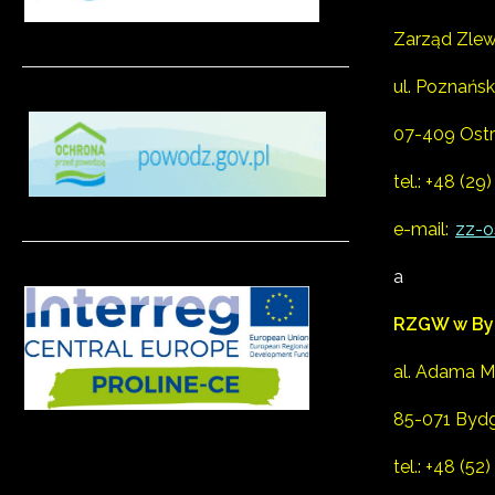
Zarząd Zlew
ul. Poznańsk
07-409 Ostr
tel.:
+48 (29)
e-mail:
zz-o
a
RZGW w By
al. Adama M
85-071 Byd
tel.:
+48 (52)