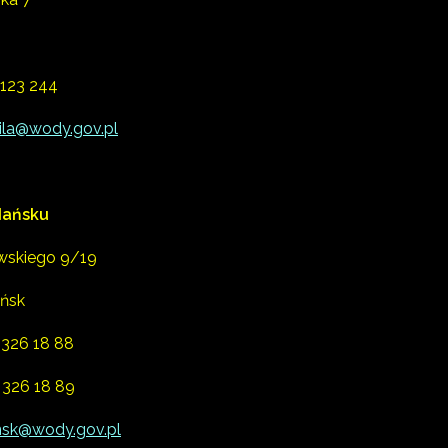
 123 244
ila@wody.gov.pl
ańsku
wskiego 9/19
ńsk
 326 18 88
) 326 18 89
sk@wody.gov.pl