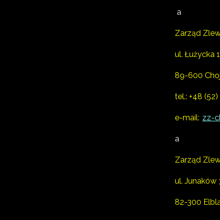
a
Zarząd Zlew
ul. Łużycka 
89-600 Choj
tel.:
+48 (52)
e-mail:
zz-c
a
Zarząd Zlew
ul. Junaków 
82-300 Elbl