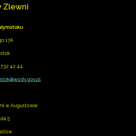
y Zlewni
ałymstoku
ego 17A
ystok
 732 42 44
ystok@wody.gov.pl
ni w Augustowie
ada 5
ustów