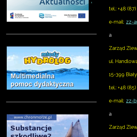
.
tel.:
+48 (87)
e-mail:
zz-a
a
Zarząd Zlew
ul. Handlow
15-399 Biał
tel.:
+48 (85)
e-mail:
zz-b
a
Zarząd Zlew