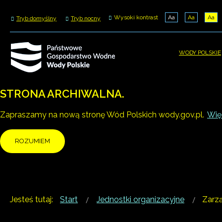
Wysoki kontrast
Aa
Aa
Aa
Tryb domyślny
Tryb nocny
WODY POLSKIE
STRONA ARCHIWALNA.
Zapraszamy na nową stronę Wód Polskich wody.gov.pl.
Więc
ROZUMIEM
Jesteś tutaj:
Start
Jednostki organizacyjne
Zarz