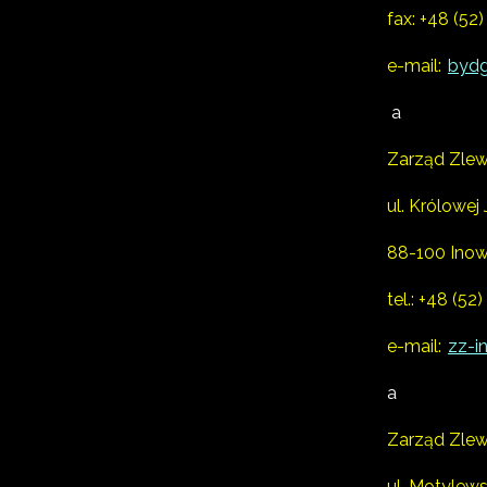
fax: +48 (52
e-mail:
bydg
a
Zarząd Zlew
ul. Królowej
88-100 Ino
tel.:
+48 (52
e-mail:
zz-i
a
Zarząd Zlewn
ul. Motylew