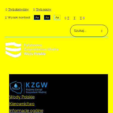
Tryb domyślny
Tryb nocny
Wysoki kontrast
Aa
Aa
Aa
T
T
T
Wody Polskie
Kierownictwo
Informacje ogólne