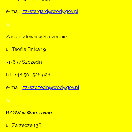
e-mail:
zz-stargard@wody.gov.pl
a
Zarząd Zlewni w Szczecinie
ul. Teofila Firlika 19
71-637 Szczecin
tel.:
+48 501 526 926
e-mail:
zz-szczecin@wody.gov.pl
a
RZGW w Warszawie
ul. Zarzecze 13B