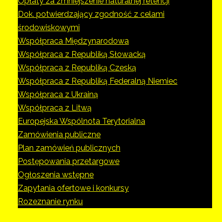
Opłaty za zmniejszenie naturalnej retencji
Dok. potwierdzający zgodność z celami
środowiskowymi
Współpraca Międzynarodowa
Współpraca z Republiką Słowacką
Współpraca z Republiką Czeską
Współpraca z Republiką Federalną Niemiec
Współpraca z Ukrainą
Współpraca z Litwą
Europejska Wspólnota Terytorialna
Zamówienia publiczne
Plan zamówień publicznych
Postępowania przetargowe
Ogłoszenia wstępne
Zapytania ofertowe i konkursy
Rozeznanie rynku