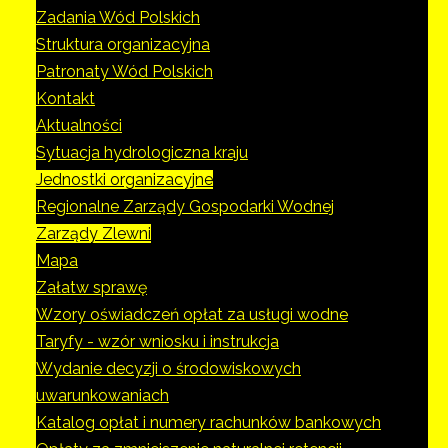
Zadania Wód Polskich
Struktura organizacyjna
Patronaty Wód Polskich
Kontakt
Aktualności
Sytuacja hydrologiczna kraju
Jednostki organizacyjne
Regionalne Zarządy Gospodarki Wodnej
Zarządy Zlewni
Mapa
Załatw sprawę
Wzory oświadczeń opłat za usługi wodne
Taryfy - wzór wniosku i instrukcja
Wydanie decyzji o środowiskowych
uwarunkowaniach
Katalog opłat i numery rachunków bankowych