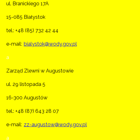
ul. Branickiego 17A
15-085 Białystok
tel.:
+48 (85) 732 42 44
e-mail:
bialystok@wody.gov.pl
a
Zarząd Zlewni w Augustowie
ul. 29 listopada 5
16-300 Augustów
tel.:
+48 (87) 643 28 07
e-mail:
zz-augustow@wody.gov.pl
a