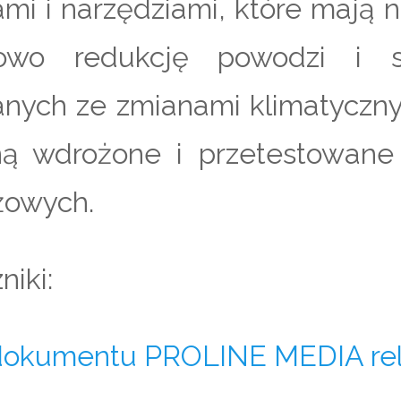
mi i narzędziami, które mają 
lowo redukcję powodzi i
anych ze zmianami klimatyczn
ną wdrożone i przetestowan
żowych.
niki:
dokumentu PROLINE MEDIA re