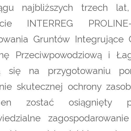
gu najbliższych trzech lat
ekcie INTERREG PROLINE-
owania Gruntów Integrujące
nę Przeciwpowodziową i Łag
ą się na przygotowaniu po
nie skutecznej ochrony zaso
nien zostać osiągnięty 
iedzialne zagospodarowanie