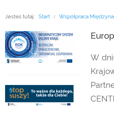
Jesteś tutaj:
Start
Współpraca Międzyn
Europ
W dni
Kraj
Part
CENTR