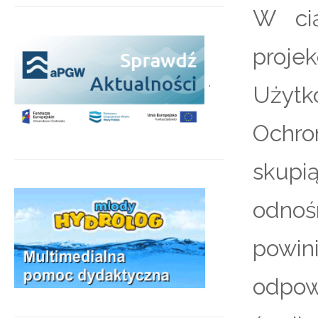
W cią
proj
.
Użytk
Ochro
skupi
odnoś
powi
odpow