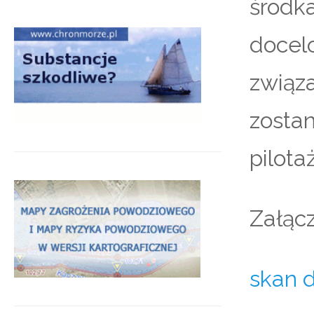
środka
doce
związ
zosta
pilota
Załącz
skan 