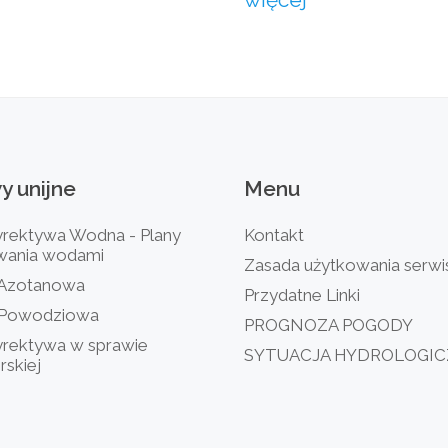
wy
unijne
Menu
ektywa Wodna - Plany
Kontakt
wania wodami
Zasada użytkowania serwi
 Azotanowa
Przydatne Linki
 Powodziowa
PROGNOZA POGODY
rektywa w sprawie
SYTUACJA HYDROLOGI
rskiej