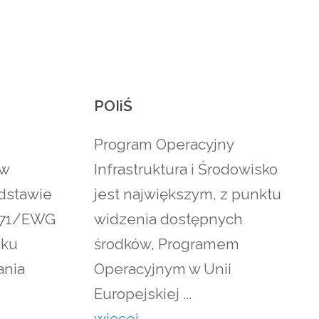
POIiŚ
Program Operacyjny
ów
Infrastruktura i Środowisko
dstawie
jest największym, z punktu
271/EWG
widzenia dostępnych
oku
środków, Programem
ania
Operacyjnym w Unii
Europejskiej ...
więcej