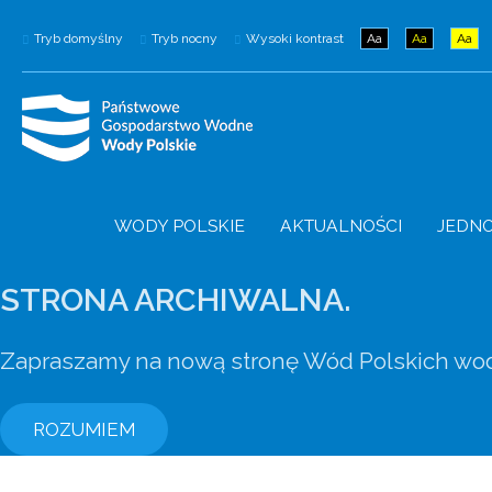
Tryb domyślny
Tryb nocny
Wysoki kontrast
Aa
Aa
Aa
WODY POLSKIE
AKTUALNOŚCI
JEDNO
STRONA ARCHIWALNA.
Zapraszamy na nową stronę Wód Polskich wod
ROZUMIEM