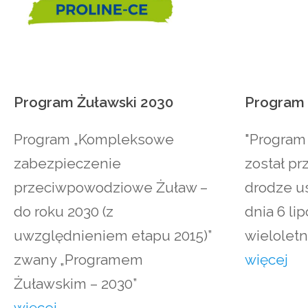
Program
Żuławski
2030
Program
Program „Kompleksowe
"Program 
zabezpieczenie
został prz
przeciwpowodziowe Żuław –
drodze u
do roku 2030 (z
dnia 6 li
uwzględnieniem etapu 2015)”
wieloletni
zwany „Programem
więcej
Żuławskim – 2030”
więcej