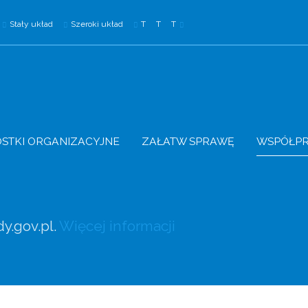
Stały układ
Szeroki układ
T
T
T
STKI ORGANIZACYJNE
ZAŁATW SPRAWĘ
WSPÓŁP
y.gov.pl.
Więcej informacji