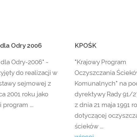
dla
Odry
2006
KPOŚK
dla Odry-2006" -
"Krajowy Program
yjęty do realizacji w
Oczyszczania Ściek
stawy sejmowej z
Komunalnych" na po
pca 2001 roku jako
dyrektywy Rady 91/
 program ...
z dnia 21 maja 1991 r
dotyczącej oczyszcz
ścieków ...
więcej