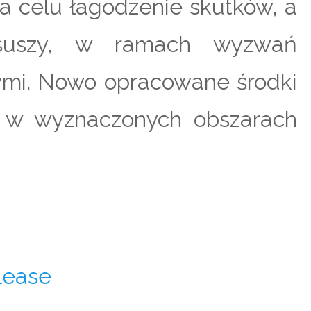
na celu łagodzenie skutków, a
 suszy, w ramach wyzwań
ymi. Nowo opracowane środki
e w wyznaczonych obszarach
lease