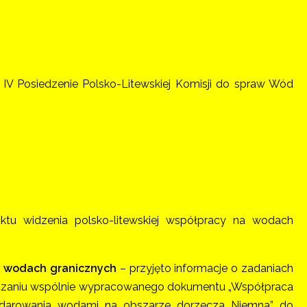
ę IV Posiedzenie Polsko-Litewskiej Komisji do spraw Wód
ktu widzenia polsko-litewskiej współpracy na wodach
a wodach granicznych
– przyjęto informacje o zadaniach
kazaniu wspólnie wypracowanego dokumentu „Współpraca
odarowania wodami na obszarze dorzecza Niemna” do