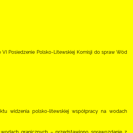
ię VI Posiedzenie Polsko-Litewskiej Komisji do spraw Wód
ktu widzenia polsko-litewskiej współpracy na wodach
 wodach granicznych – przedstawiono sprawozdanie z