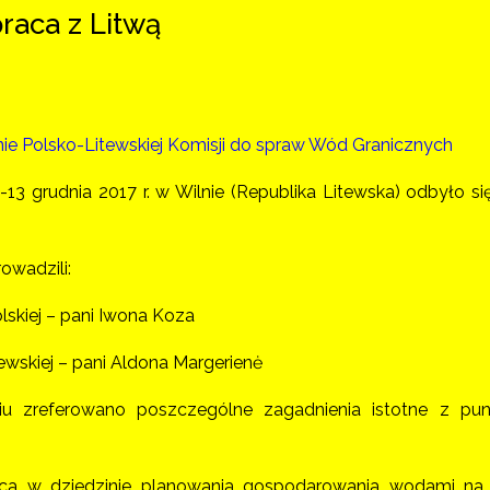
raca z Litwą
nie Polsko-Litewskiej Komisji do spraw Wód Granicznych
-13 grudnia 2017 r. w Wilnie (Republika Litewska) odbyło s
owadzili:
lskiej – pani Iwona Koza
tewskiej – pani Aldona Margerienė
iu zreferowano poszczególne zagadnienia istotne z pun
:
aca w dziedzinie planowania gospodarowania wodami na