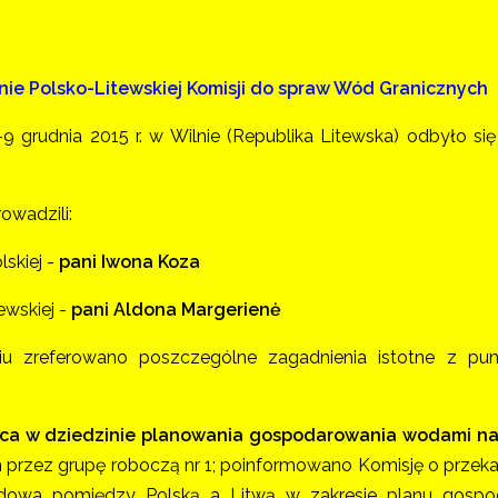
nie Polsko-Litewskiej Komisji do spraw Wód Granicznych
9 grudnia 2015 r. w Wilnie (Republika Litewska) odbyło si
owadzili:
lskiej -
pani Iwona Koza
tewskiej -
pani Aldona Margerienė
iu zreferowano poszczególne zagadnienia istotne z pun
:
aca w dziedzinie planowania gospodarowania wodami n
przez grupę roboczą nr 1; poinformowano Komisję o prze
dowa pomiędzy Polską a Litwą w zakresie planu gosp