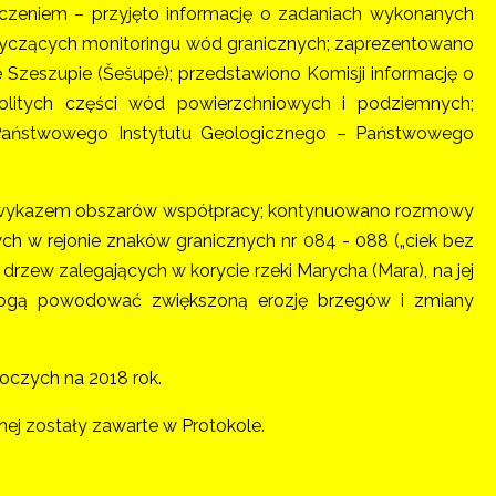
czeniem – przyjęto informację o zadaniach wykonanych
otyczących monitoringu wód granicznych; zaprezentowano
 Szeszupie (Šešupė); przedstawiono Komisji informację o
olitych części wód powierzchniowych i podziemnych;
Państwowego Instytutu Geologicznego – Państwowego
 z wykazem obszarów współpracy; kontynuowano rozmowy
 w rejonie znaków granicznych nr 084 - 088 („ciek bez
drzew zalegających w korycie rzeki Marycha (Mara), na jej
mogą powodować zwiększoną erozję brzegów i zmiany
boczych na 2018 rok.
nej zostały zawarte w Protokole.