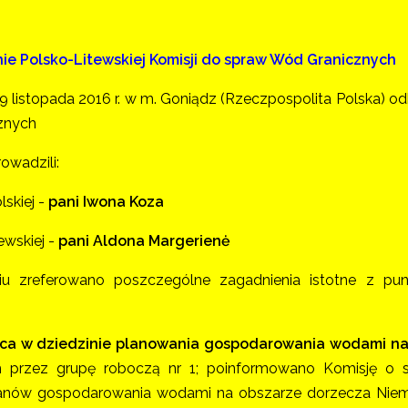
ie Polsko-Litewskiej Komisji do spraw Wód Granicznych
 listopada 2016 r. w m. Goniądz (Rzeczpospolita Polska) od
znych
owadzili:
lskiej -
pani Iwona Koza
tewskiej -
pani Aldona Margerienė
iu zreferowano poszczególne zagadnienia istotne z pun
:
aca w dziedzinie planowania gospodarowania wodami n
 przez grupę roboczą nr 1; poinformowano Komisję o st
planów gospodarowania wodami na obszarze dorzecza Nie