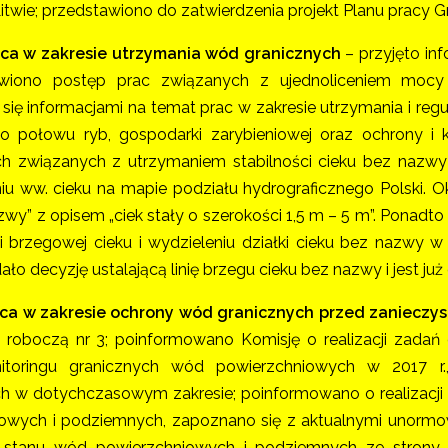
Litwie; przedstawiono do zatwierdzenia projekt Planu pracy G
aca w zakresie utrzymania wód granicznych
– przyjęto in
awiono postęp prac związanych z ujednoliceniem mocy s
się informacjami na temat prac w zakresie utrzymania i regu
o połowu ryb, gospodarki zarybieniowej oraz ochrony i 
ch związanych z utrzymaniem stabilności cieku bez nazwy
iu ww. cieku na mapie podziału hydrograficznego Polski. Ok
azwy” z opisem „ciek stały o szerokości 1,5 m – 5 m”. Pona
inii brzegowej cieku i wydzieleniu działki cieku bez nazwy
ło decyzję ustalającą linię brzegu cieku bez nazwy i jest j
aca w zakresie ochrony wód granicznych przed zanieczy
 roboczą nr 3; poinformowano Komisję o realizacji zada
itoringu granicznych wód powierzchniowych w 2017 r.
 w dotychczasowym zakresie; poinformowano o realizacji
iowych i podziemnych, zapoznano się z aktualnymi unorm
stanu wód powierzchniowych i podziemnych ze strony po