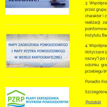
3. Współpra
przez grupę
charakter i
realizacji
poinformow
Instytutu Ba
4. Współpra
dotyczące p
nazwy”) po s
odcinku gr
przebiegu li
Ponadto Komi
Szczegółowe
Protokół