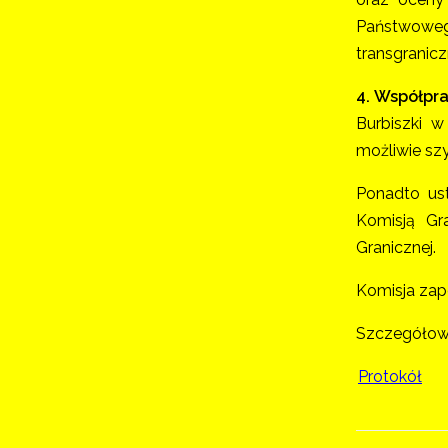
Państwowego
transgranic
4. Współpra
Burbiszki 
możliwie sz
Ponadto ust
Komisją Gra
Granicznej.
Komisja zapo
Szczegółowe
Protokół