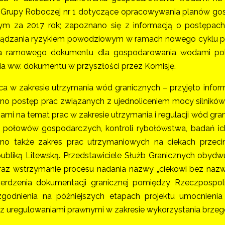
i Grupy Roboczej nr 1 dotyczące opracowywania planów g
m za 2017 rok; zapoznano się z informacją o postępa
ądzania ryzykiem powodziowym w ramach nowego cyklu pla
a ramowego dokumentu dla gospodarowania wodami polsko
ia ww. dokumentu w przyszłości przez Komisję.
ca w zakresie utrzymania wód granicznych – przyjęto infor
no postęp prac związanych z ujednoliceniem mocy silników
jami na temat prac w zakresie utrzymania i regulacji wód gr
 połowów gospodarczych, kontroli rybołówstwa, badań ic
ono także zakres prac utrzymaniowych na ciekach przec
publiką Litewską. Przedstawiciele Służb Granicznych obyd
raz wstrzymanie procesu nadania nazwy „ciekowi bez naz
erdzenia dokumentacji granicznej pomiędzy Rzeczpospol
zgodnienia na późniejszych etapach projektu umocnienia
z uregulowaniami prawnymi w zakresie wykorzystania brzegó