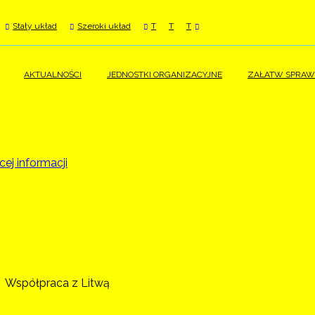
Stały układ
Szeroki układ
T
T
T
AKTUALNOŚCI
JEDNOSTKI ORGANIZACYJNE
ZAŁATW SPRAW
ej informacji
Współpraca z Litwą