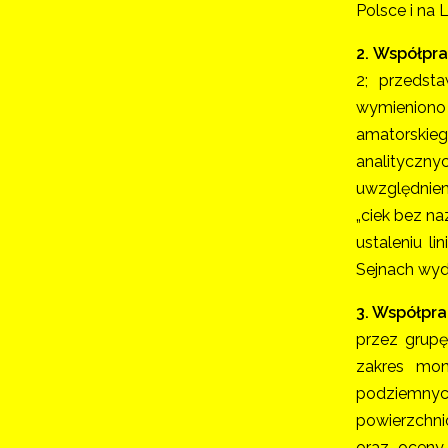
Polsce i na 
2. Współpr
2; przedst
wymieniono 
amatorskieg
analityczny
uwzględnien
„ciek bez n
ustaleniu l
Sejnach wyda
3. Współpr
przez grupę
zakres mon
podziemnych
powierzchn
oraz oceny 