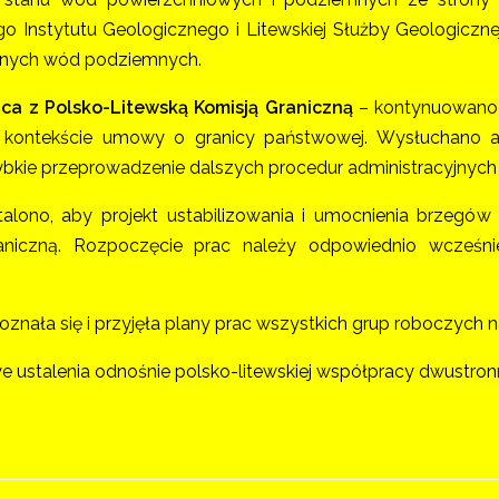
 Instytutu Geologicznego i Litewskiej Służby Geologic
znych wód podziemnych.
ca z Polsko-Litewską Komisją Graniczną
– kontynuowano 
w kontekście umowy o granicy państwowej. Wysłuchano a
ybkie przeprowadzenie dalszych procedur administracyjnych 
alono, aby projekt ustabilizowania i umocnienia brzegó
niczną. Rozpoczęcie prac należy odpowiednio wcześniej z
znała się i przyjęła plany prac wszystkich grup roboczych n
 ustalenia odnośnie polsko-litewskiej współpracy dwustronn