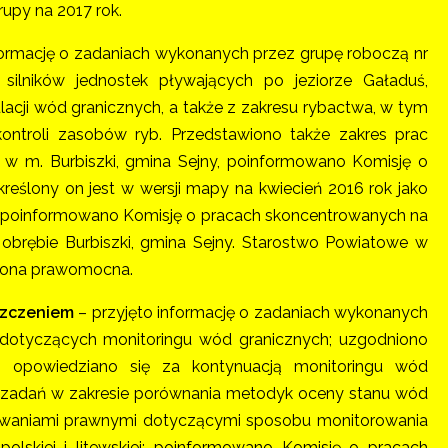
rupy na 2017 rok.
formację o zadaniach wykonanych przez grupę roboczą nr
ilników jednostek pływających po jeziorze Gaładuś,
lacji wód granicznych, a także z zakresu rybactwa, w tym
kontroli zasobów ryb. Przedstawiono także zakres prac
 w m. Burbiszki, gmina Sejny, poinformowano Komisję o
reślony on jest w wersji mapy na kwiecień 2016 rok jako
dto poinformowano Komisję o pracach skoncentrowanych na
 w obrębie Burbiszki, gmina Sejny. Starostwo Powiatowe w
uż ona prawomocna.
szczeniem
– przyjęto informację o zadaniach wykonanych
ń dotyczących monitoringu wód granicznych; uzgodniono
, opowiedziano się za kontynuacją monitoringu wód
 zadań w zakresie porównania metodyk oceny stanu wód
owaniami prawnymi dotyczącymi sposobu monitorowania
lskiej i litewskiej; poinformowano Komisję o pracach