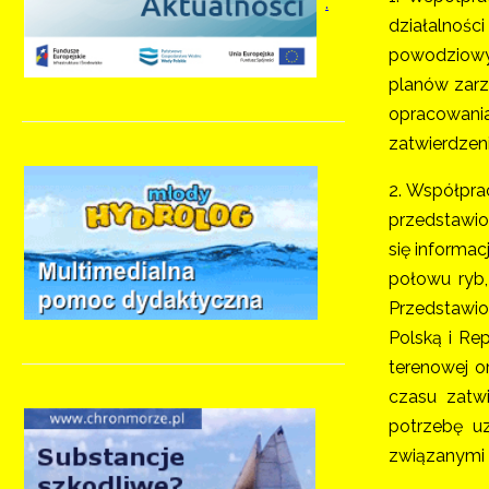
.
działalnośc
powodziowy
planów zarz
opracowani
zatwierdzen
2. Współpra
przedstawio
się informac
połowu ryb,
Przedstawi
Polską i Re
terenowej o
czasu zatwi
potrzebę u
związanymi 