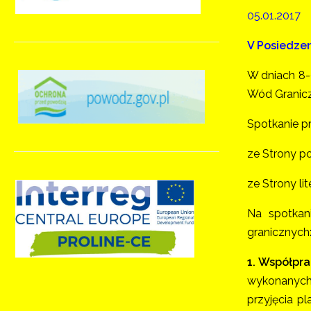
05.01.2017
V Posiedzen
W dniach 8-9
Wód Granic
Spotkanie pr
ze Strony po
ze Strony li
Na spotkan
granicznych
1. Współpr
wykonanych
przyjęcia 