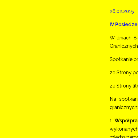
26.02.2015
IV Posiedze
W dniach 8-
Granicznych
Spotkanie pr
ze Strony po
ze Strony li
Na spotkan
granicznych
1. Współpr
wykonanych 
międzynaro