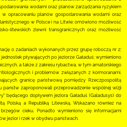
ospodarowania wodami oraz planów zarządzania ryzykiem
ch w opracowaniu planów gospodarowania wodami oraz
nistycznego w Polsce i na Litwie; omówiono możliwość
-litewskich zlewni transgranicznych oraz możliwość
mację o zadaniach wykonanych przez grupę roboczą nr 2;
 jednostek pływających po jeziorze Gaładuś; wymieniono
anicznych, a także z zakresu rybactwa, w tym amatorskiego
htiologicznych i problemów związanych z kormoranami.
inających granicę państwową pomiędzy Rzeczpospolitą
wu państw zaproponowali przeprowadzenie wspólnej wizji
wy” będącego dopływem jeziora Gaładuś (Galadusys) do
itą Polską a Republiką Litewską. Wskazano również na
 brzegów cieku. Ponadto wymieniono się informacjami
w jezior i rzek w obydwu państwach.