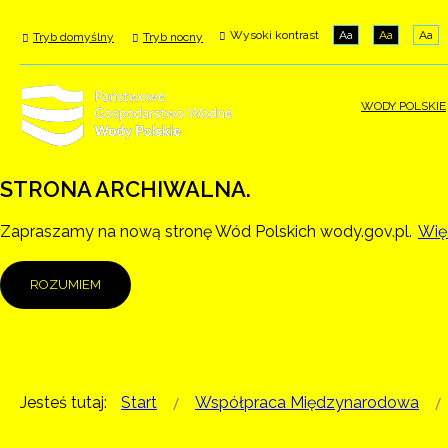
Wysoki kontrast
Aa
Aa
Aa
Tryb domyślny
Tryb nocny
WODY POLSKIE
STRONA ARCHIWALNA.
Zapraszamy na nową stronę Wód Polskich wody.gov.pl.
Więc
ROZUMIEM
Jesteś tutaj:
Start
Współpraca Międzynarodowa