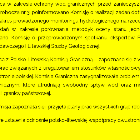
ca w zakresie ochrony wód granicznych przed zanieczysz
 roboczą nr 3; poinformowano Komisję o realizacji zadań d
 zakres prowadzonego monitoringu hydrologicznego na rzece
 zadań w zakresie porównania metodyk oceny stanu jedn
ano Komisję o przeprowadzonym spotkaniu ekspertów 
dawczego i Litewskiej Służby Geologicznej.
ca z Polsko-Litewską Komisją Graniczną – zapoznano się
rac związanych z uregulowaniem stosunków własnościowych
tronie polskiej. Komisja Graniczna zasygnalizowała problem 
anicznym, które utrudniają swobodny spływ wód oraz 
nii granicy państwowej.
sja zapoznała się i przyjęła plany prac wszystkich grup ro
 ustalenia odnośnie polsko-litewskiej współpracy dwustron