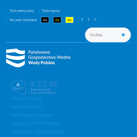
Tryb domyślny
Tryb nocny
Wysoki kontrast
Aa
Aa
Aa
T
T
T
Wody Polskie
Kierownictwo
Informacje ogólne
Zadania Wód Polskich
Struktura organizacyjna