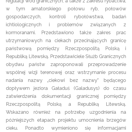
regulacji wód granicznych, a także z zakresu rybactwa,
w tym amatorskiego połowu ryb, połowów
gospodarczych, kontroli rybołówstwa, badań
ichtiologicznych i problemów związanych z
kormoranami. Przedstawiono także zakres prac
utrzymaniowych na ciekach przecinających granicę
państwową pomiędzy Rzeczpospolitą Polską i
Republiką Litewską. Przedstawiciele Służb Granicznych
obydwu państw zaproponowali przeprowadzenie
wspólnej wizji terenowej oraz wstrzymanie procesu
nadania nazwy „ciekowi bez nazwy” będącego
dopływem jeziora Gaładuś (Galadusys) do czasu
zatwierdzenia dokumentacji granicznej pomiędzy
Rzeczpospolitą Polską a Republiką Litewską.
Wskazano również na potrzebę uzgodnienia na
późniejszych etapach projektu umocnienia brzegów
cieku. Ponadto wymieniono się informacjami