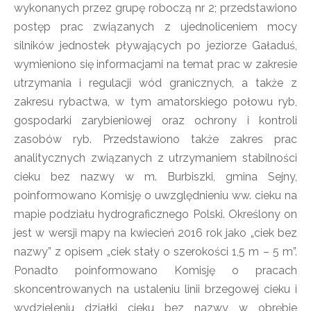
wykonanych przez grupę roboczą nr 2; przedstawiono
postęp prac związanych z ujednoliceniem mocy
silników jednostek pływających po jeziorze Gaładuś,
wymieniono się informacjami na temat prac w zakresie
utrzymania i regulacji wód granicznych, a także z
zakresu rybactwa, w tym amatorskiego połowu ryb,
gospodarki zarybieniowej oraz ochrony i kontroli
zasobów ryb. Przedstawiono także zakres prac
analitycznych związanych z utrzymaniem stabilności
cieku bez nazwy w m. Burbiszki, gmina Sejny,
poinformowano Komisję o uwzględnieniu ww. cieku na
mapie podziału hydrograficznego Polski. Określony on
jest w wersji mapy na kwiecień 2016 rok jako „ciek bez
nazwy” z opisem „ciek stały o szerokości 1,5 m – 5 m”.
Ponadto poinformowano Komisję o pracach
skoncentrowanych na ustaleniu linii brzegowej cieku i
wydzieleniu działki cieku bez nazwy w obrębie