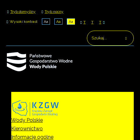
Tryb domyślny
Tryb nocny
Wysoki kontrast
Aa
Aa
Aa
T
T
T
Wody Polskie
Kierownictwo
Informacje ogólne