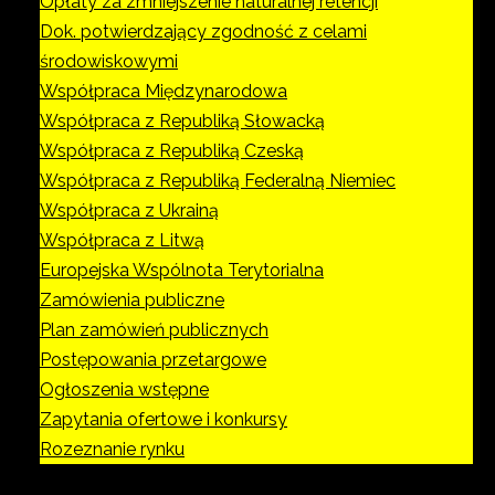
Opłaty za zmniejszenie naturalnej retencji
Dok. potwierdzający zgodność z celami
środowiskowymi
Współpraca Międzynarodowa
Współpraca z Republiką Słowacką
Współpraca z Republiką Czeską
Współpraca z Republiką Federalną Niemiec
Współpraca z Ukrainą
Współpraca z Litwą
Europejska Wspólnota Terytorialna
Zamówienia publiczne
Plan zamówień publicznych
Postępowania przetargowe
Ogłoszenia wstępne
Zapytania ofertowe i konkursy
Rozeznanie rynku