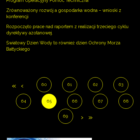
Program Operacyjny Pomoc Techniczna
Zrównoważony rozwój a gospodarka wodna – wnioski z
konferencji
Rozpoczęto prace nad raportem z realizacji trzeciego cyklu
dyrektywy azotanowej.
Światowy Dzień Wody to również dzień Ochrony Morza
Bałtyckiego
60
61
62
63
64
65
66
67
68
69