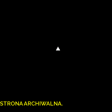
Wody Polskie mają nową stronę internetową
Wejdź na wody.gov.pl.
STRONA ARCHIWALNA.