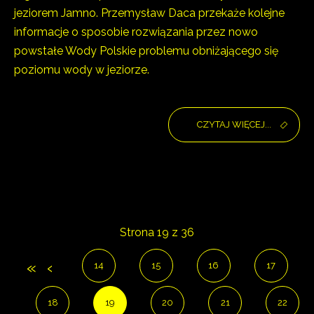
jeziorem Jamno. Przemysław Daca przekaże kolejne
informacje o sposobie rozwiązania przez nowo
powstałe Wody Polskie problemu obniżającego się
poziomu wody w jeziorze.
CZYTAJ WIĘCEJ...
Strona 19 z 36
14
15
16
17
18
19
20
21
22