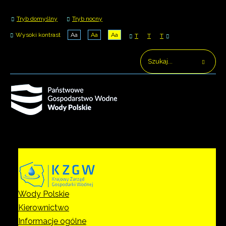
Tryb domyślny
Tryb nocny
Wysoki kontrast
Aa
Aa
Aa
T
T
T
Wody Polskie
Kierownictwo
Informacje ogólne