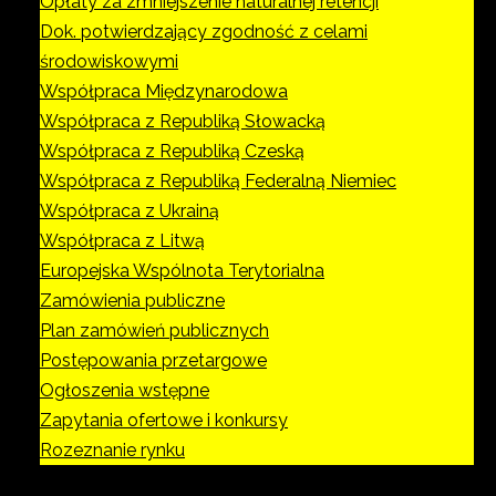
Opłaty za zmniejszenie naturalnej retencji
Dok. potwierdzający zgodność z celami
środowiskowymi
Współpraca Międzynarodowa
Współpraca z Republiką Słowacką
Współpraca z Republiką Czeską
Współpraca z Republiką Federalną Niemiec
Współpraca z Ukrainą
Współpraca z Litwą
Europejska Wspólnota Terytorialna
Zamówienia publiczne
Plan zamówień publicznych
Postępowania przetargowe
Ogłoszenia wstępne
Zapytania ofertowe i konkursy
Rozeznanie rynku