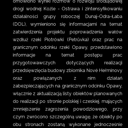
omówiono wyniki rozmów o rozwoju śródlądowej
drogi wodnej Koźle - Ostrawa i zintensyfikowaniu
działalności grupy roboczej Dunaj-Odra-Łaba
(DOL), wymieniono się informacjami na temat
zatwierdzenia projektu poprowadzenia wałów
wzdłuż rzeki Piotrówki (Petrůvka) oraz prac na
granicznym odcinku rzeki Opawy, przedstawiono
informacje na temat postępu prac
przygotowawczych dotyczących realizacji
przedsięwzięcia budowy zbiornika Nové Heřminovy
oraz powiązanych z nim działań
zabezpieczających na granicznym odcinku Opawy,
włącznie z aktualizacją listy obiektów planowanych
do realizacji po stronie polskiej i czeskiej, mających
zmniejszenie zagrożenia powodziowego, przy
czym zwrócono szczególną uwagę, że obiekty po
obu stronach zostaną wykonane jednocześnie