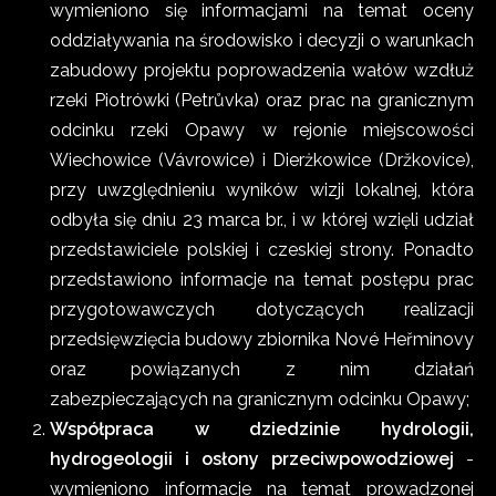
wymieniono się informacjami na temat oceny
oddziaływania na środowisko i decyzji o warunkach
zabudowy projektu poprowadzenia wałów wzdłuż
rzeki Piotrówki (Petrůvka) oraz prac na granicznym
odcinku rzeki Opawy w rejonie miejscowości
Wiechowice (Vávrowice) i Dierżkowice (Držkovice),
przy uwzględnieniu wyników wizji lokalnej, która
odbyła się dniu 23 marca br., i w której wzięli udział
przedstawiciele polskiej i czeskiej strony. Ponadto
przedstawiono informacje na temat postępu prac
przygotowawczych dotyczących realizacji
przedsięwzięcia budowy zbiornika Nové Heřminovy
oraz powiązanych z nim działań
zabezpieczających na granicznym odcinku Opawy;
Współpraca w dziedzinie hydrologii,
hydrogeologii i osłony przeciwpowodziowej
-
wymieniono informacje na temat prowadzonej