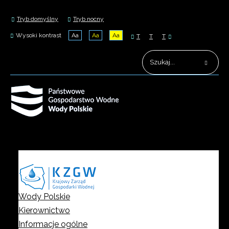
Tryb domyślny
Tryb nocny
Wysoki kontrast
Aa
Aa
Aa
T
T
T
Wody Polskie
Kierownictwo
Informacje ogólne