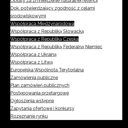
Opłaty za zmniejszenie naturalnej retencji
Dok. potwierdzający zgodność z celami
środowiskowymi
Współpraca Międzynarodowa
Współpraca z Republiką Słowacką
Współpraca z Republiką Czeską
Współpraca z Republiką Federalną Niemiec
Współpraca z Ukrainą
Współpraca z Litwą
Europejska Wspólnota Terytorialna
Zamówienia publiczne
Plan zamówień publicznych
Postępowania przetargowe
Ogłoszenia wstępne
Zapytania ofertowe i konkursy
Rozeznanie rynku