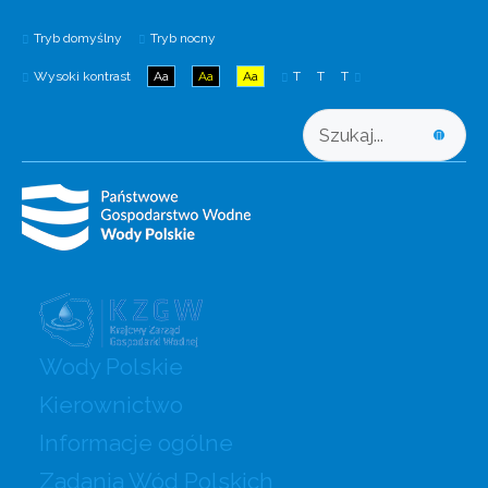
Tryb domyślny
Tryb nocny
Wysoki kontrast
Aa
Aa
Aa
T
T
T
Wody Polskie
Kierownictwo
Informacje ogólne
Zadania Wód Polskich