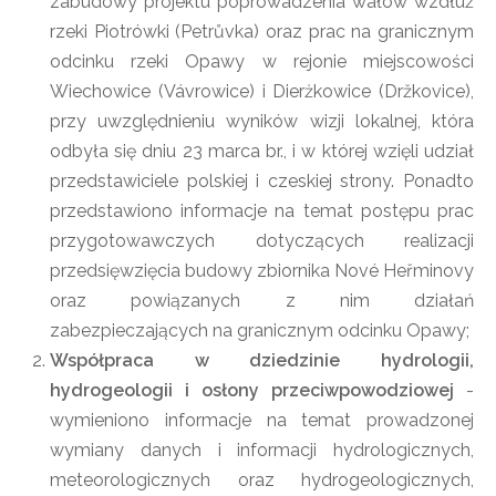
zabudowy projektu poprowadzenia wałów wzdłuż
rzeki Piotrówki (Petrůvka) oraz prac na granicznym
odcinku rzeki Opawy w rejonie miejscowości
Wiechowice (Vávrowice) i Dierżkowice (Držkovice),
przy uwzględnieniu wyników wizji lokalnej, która
odbyła się dniu 23 marca br., i w której wzięli udział
przedstawiciele polskiej i czeskiej strony. Ponadto
przedstawiono informacje na temat postępu prac
przygotowawczych dotyczących realizacji
przedsięwzięcia budowy zbiornika Nové Heřminovy
oraz powiązanych z nim działań
zabezpieczających na granicznym odcinku Opawy;
Współpraca w dziedzinie hydrologii,
hydrogeologii i osłony przeciwpowodziowej
-
wymieniono informacje na temat prowadzonej
wymiany danych i informacji hydrologicznych,
meteorologicznych oraz hydrogeologicznych,