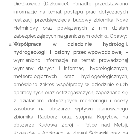
Dierżkowice (Držkovice). Ponadto przedstawiono
informacje na temat postępu prac dotyczących
realizacji przedsięwzięcia budowy zbiornika Nové
Heřminovy oraz powiązanych z nim działań
zabezpieczających na granicznym odcinku Opawy;
Współpraca w dziedzinie hydrologii,
hydrogeologii i osłony przeciwpowodziowej
-
wymieniono informacje na temat prowadzonej
wymiany danych i informacji hydrologicznych,
meteorologicznych oraz hydrogeologicznych,
omówiono zakres współpracy w dziedzinie służb
operacyjnych oraz ostrzegawczych, zapoznano się
z działaniami dotyczącymi monitoringu i oceny
zasobów na obszarze wpływu planowanego
zbiornika Racibórz oraz stopnia Kopytów, na
obszarze Kudowa Zdrój - Police nad Metují,
Krzeszów - Adršpach, w zlewni Ścinawki oraz na