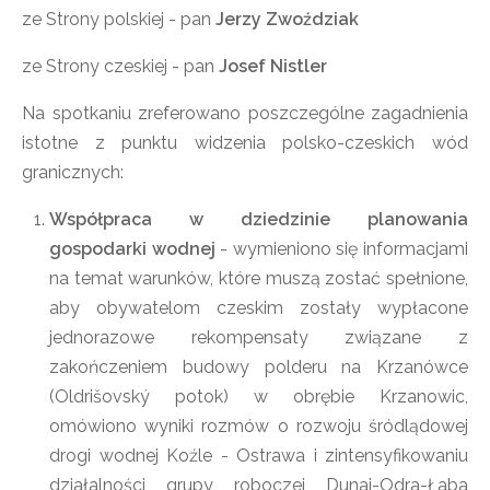
ze Strony polskiej - pan
Jerzy Zwoździak
ze Strony czeskiej - pan
Josef Nistler
Na spotkaniu zreferowano poszczególne zagadnienia
istotne z punktu widzenia polsko-czeskich wód
granicznych:
Współpraca w dziedzinie planowania
gospodarki wodnej
- wymieniono się informacjami
na temat warunków, które muszą zostać spełnione,
aby obywatelom czeskim zostały wypłacone
jednorazowe rekompensaty związane z
zakończeniem budowy polderu na Krzanówce
(Oldrišovský potok) w obrębie Krzanowic,
omówiono wyniki rozmów o rozwoju śródlądowej
drogi wodnej Koźle - Ostrawa i zintensyfikowaniu
działalności grupy roboczej Dunaj-Odra-Łaba