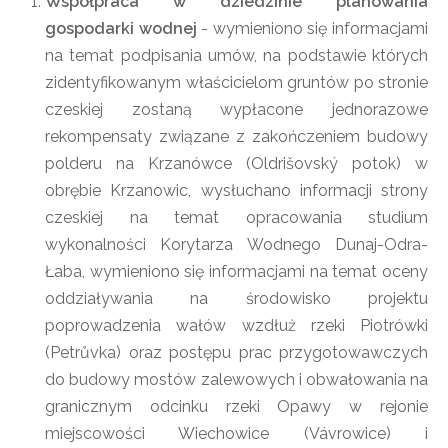
Współpraca w dziedzinie planowania
gospodarki wodnej
- wymieniono się informacjami
na temat podpisania umów, na podstawie których
zidentyfikowanym właścicielom gruntów po stronie
czeskiej zostaną wypłacone jednorazowe
rekompensaty związane z zakończeniem budowy
polderu na Krzanówce (Oldrišovský potok) w
obrębie Krzanowic, wysłuchano informacji strony
czeskiej na temat opracowania studium
wykonalności Korytarza Wodnego Dunaj-Odra-
Łaba, wymieniono się informacjami na temat oceny
oddziaływania na środowisko projektu
poprowadzenia wałów wzdłuż rzeki Piotrówki
(Petrůvka) oraz postępu prac przygotowawczych
do budowy mostów zalewowych i obwałowania na
granicznym odcinku rzeki Opawy w rejonie
miejscowości Wiechowice (Vávrowice) i