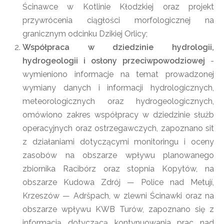
Ścinawce w Kotlinie Kłodzkiej oraz projekt
przywrócenia ciągłości morfologicznej na
granicznym odcinku Dzikiej Orlicy;
Współpraca w dziedzinie hydrologii,
hydrogeologii i osłony przeciwpowodziowej
-
wymieniono informacje na temat prowadzonej
wymiany danych i informacji hydrologicznych,
meteorologicznych oraz hydrogeologicznych,
omówiono zakres współpracy w dziedzinie służb
operacyjnych oraz ostrzegawczych, zapoznano sit
z działaniami dotyczącymi monitoringu i oceny
zasobów na obszarze wpływu planowanego
zbiornika Racibórz oraz stopnia Kopytów, na
obszarze Kudowa Zdrój — Police nad Metují,
Krzeszów — Adršpach, w zlewni Ścinawki oraz na
obszarze wpływu KWB Turów, zapoznano się z
informacją dotyczącą kontynuowania prac nad