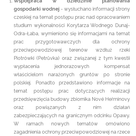
Współpraca w dziedzinie planowania
gospodarki wodnej
- wysłuchano informacji strony
czeskiej na temat postępu prac nad opracowaniem
studium wykonalności Korytarza Wodnego Dunaj-
Odra-Łaba, wymieniono się informacjami na temat
prac przygotowawczych dla ochrony
przeciwpowodziowej terenów wzdłuż rzeki
Piotrówki (Petrůvka) oraz związanej z tym kwestii
wypłacenia jednorazowych kompensat
właścicielom narażonych gruntów po stronie
polskiej. Ponadto przedstawiono informacje na
temat postępu prac dotyczących realizacji
przedsięwzięcia budowy zbiornika Nové Heřminovy
oraz powiązanych z nim działań
zabezpieczających na granicznym odcinku Opawy.
W ramach nowych tematów omówiono
zagadnienia ochrony przeciwpowodziowej na rzece