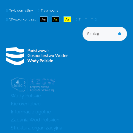
Tryb domyślny
Tryb nocny
Wysoki kontrast
Aa
Aa
Aa
T
T
T
Wody Polskie
Kierownictwo
Informacje ogólne
Zadania Wód Polskich
Struktura organizacyjna