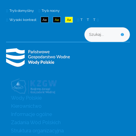
Tryb domyślny
Tryb nocny
Wysoki kontrast
Aa
Aa
Aa
T
T
T
Wody Polskie
Kierownictwo
Informacje ogólne
Zadania Wód Polskich
Struktura organizacyjna