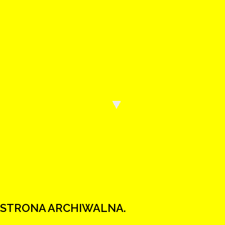
Wody Polskie mają nową stronę internetową
Wejdź na wody.gov.pl.
STRONA ARCHIWALNA.