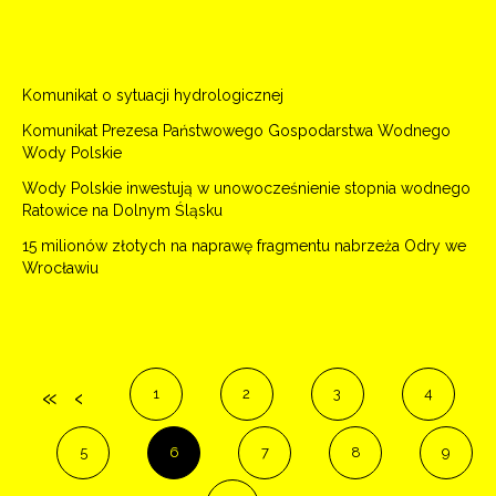
Komunikat o sytuacji hydrologicznej
Komunikat Prezesa Państwowego Gospodarstwa Wodnego
Wody Polskie
Wody Polskie inwestują w unowocześnienie stopnia wodnego
Ratowice na Dolnym Śląsku
15 milionów złotych na naprawę fragmentu nabrzeża Odry we
Wrocławiu
1
2
3
4
5
6
7
8
9