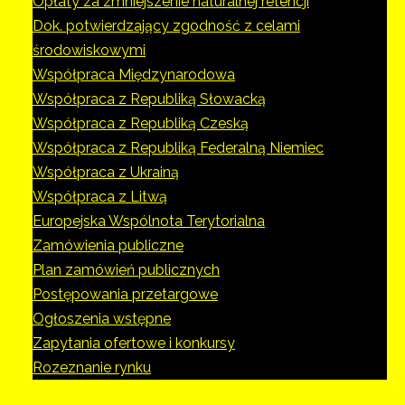
Opłaty za zmniejszenie naturalnej retencji
Dok. potwierdzający zgodność z celami
środowiskowymi
Współpraca Międzynarodowa
Współpraca z Republiką Słowacką
Współpraca z Republiką Czeską
Współpraca z Republiką Federalną Niemiec
Współpraca z Ukrainą
Współpraca z Litwą
Europejska Wspólnota Terytorialna
Zamówienia publiczne
Plan zamówień publicznych
Postępowania przetargowe
Ogłoszenia wstępne
Zapytania ofertowe i konkursy
Rozeznanie rynku