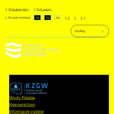
Tryb domyślny
Tryb nocny
Wysoki kontrast
Aa
Aa
Aa
T
T
T
Wody Polskie
Kierownictwo
Informacje ogólne