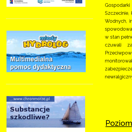
Gospodark
Szczecinie, 
Wodnych, in
spowodowan
w stan pełn
czuwali 
Przeciwpow
monitorowali
zabezpiec
newralgiczn
Poziom