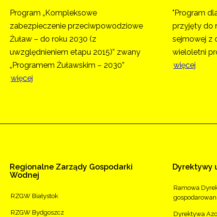
Program „Kompleksowe
"Program dl
zabezpieczenie przeciwpowodziowe
przyjęty do 
Żuław – do roku 2030 (z
sejmowej z d
uwzględnieniem etapu 2015)” zwany
wieloletni pr
„Programem Żuławskim – 2030”
więcej
więcej
Regionalne
Zarządy
Gospodarki
Dyrektywy
Wodnej
Ramowa Dyrek
RZGW Białystok
gospodarowan
RZGW Bydgoszcz
Dyrektywa Az