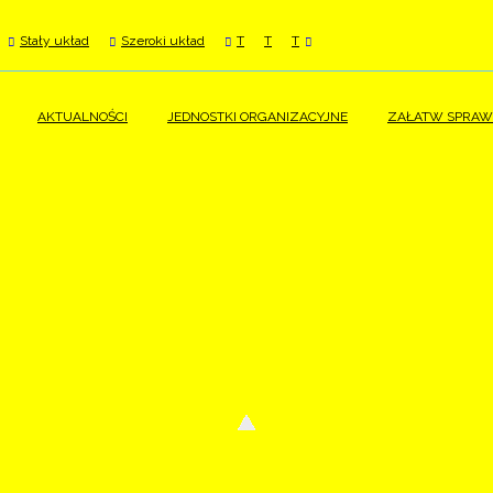
Stały układ
Szeroki układ
T
T
T
AKTUALNOŚCI
JEDNOSTKI ORGANIZACYJNE
ZAŁATW SPRAW