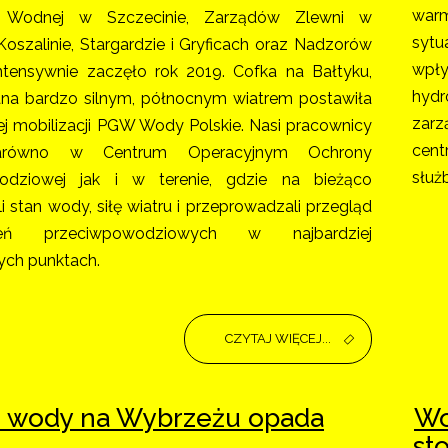
warm
i Wodnej w Szczecinie, Zarządów Zlewni w
sytu
Koszalinie, Stargardzie i Gryficach oraz Nadzorów
wpł
tensywnie zaczęło rok 2019. Cofka na Bałtyku,
hydr
a bardzo silnym, północnym wiatrem postawiła
zarz
ej mobilizacji PGW Wody Polskie. Nasi pracownicy
cen
zarówno w Centrum Operacyjnym Ochrony
służ
odziowej jak i w terenie, gdzie na bieżąco
 stan wody, siłę wiatru i przeprowadzali przegląd
zeń przeciwpowodziowych w najbardziej
ych punktach.
CZYTAJ WIĘCEJ...
 wody na Wybrzeżu opada
Wo
st