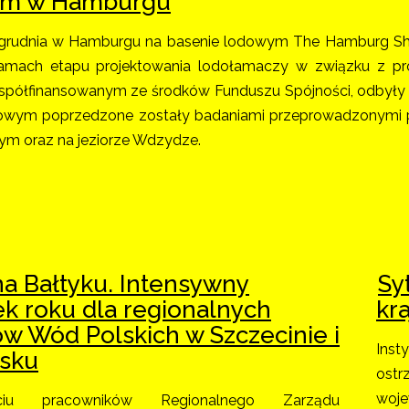
ym w Hamburgu
grudnia w Hamburgu na basenie lodowym The Hamburg Ship
mach etapu projektowania lodołamaczy w związku z p
spółfinansowanym ze środków Funduszu Spójności, odbyły
owym poprzedzone zostały badaniami przeprowadzonymi p
m oraz na jeziorze Wdzydze.
na Bałtyku. Intensywny
Sy
k roku dla regionalnych
kr
w Wód Polskich w Szczecinie i
Inst
sku
ostr
woj
sięciu pracowników Regionalnego Zarządu