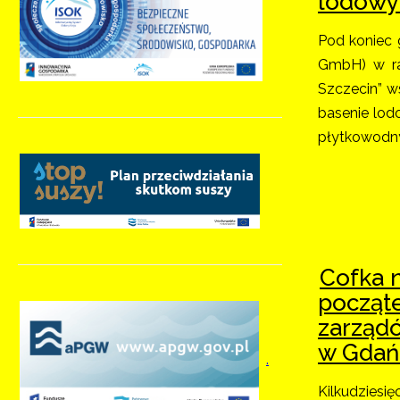
lodow
Pod koniec 
GmbH) w ra
Szczecin” w
basenie lod
płytkowodny
Cofka 
począte
zarządó
w Gdań
.
Kilkudzie