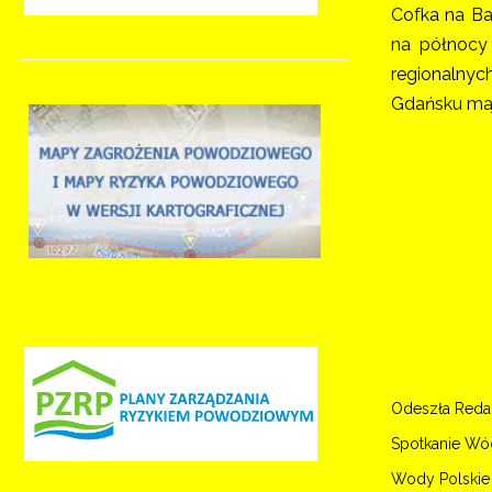
Cofka na Ba
na północy 
regionalny
Gdańsku maj
Odeszła Redak
Spotkanie Wód
Wody Polskie 