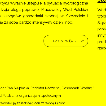
łtyku wyraźnie ustępuje, a sytuacja hydrologiczna
kraju ulega poprawie. Pracownicy Wód Polskich
Wody
ch zarządów gospodarki wodnej w Szczecinie i
wodn
ą za sobą bardzo intensywny dzień i noc.
Śląs
prze
inny
CZYTAJ WIĘCEJ...
prod
rzec
tor Ewa Skupińska, Redaktor Naczelna „Gospodarki Wodnej”
 Polskich z organizacjami społecznymi
weryfikują zasadność cen za wodę i ścieki