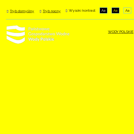
Wysoki kontrast
Aa
Aa
Aa
Tryb domyślny
Tryb nocny
WODY POLSKIE
Wody Polskie mają nową stronę
internetową
Wejdź na wody.gov.pl.
NOWA STRONA