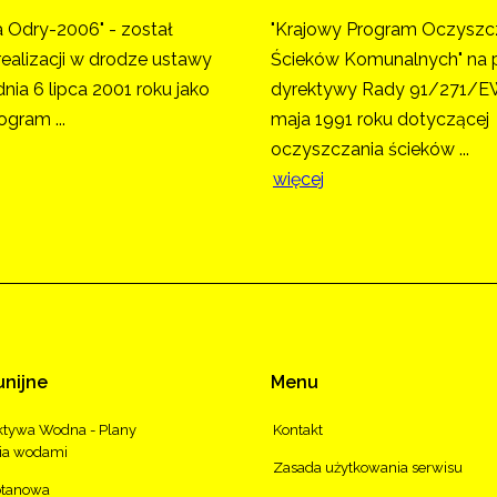
a Odry-2006" - został
"Krajowy Program Oczyszc
realizacji w drodze ustawy
Ścieków Komunalnych" na 
nia 6 lipca 2001 roku jako
dyrektywy Rady 91/271/EW
ogram ...
maja 1991 roku dotyczącej
oczyszczania ścieków ...
więcej
unijne
Menu
tywa Wodna - Plany
Kontakt
ia wodami
Zasada użytkowania serwisu
otanowa