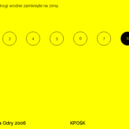
rogi wodne zamknięte na zimę
3
4
5
6
7
8
a
Odry
2006
KPOŚK