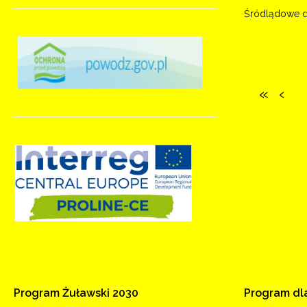
Śródlądowe d
Program
Żuławski
2030
Program
dl