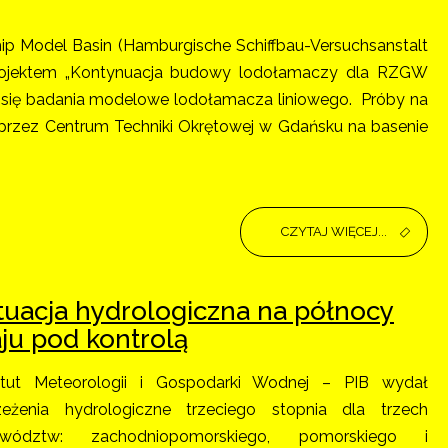
 Model Basin (Hamburgische Schiffbau-Versuchsanstalt
rojektem „Kontynuacja budowy lodołamaczy dla RZGW
 się badania modelowe lodołamacza liniowego. Próby na
rzez Centrum Techniki Okrętowej w Gdańsku na basenie
CZYTAJ WIĘCEJ...
tuacja hydrologiczna na północy
aju pod kontrolą
ytut Meteorologii i Gospodarki Wodnej – PIB wydał
zeżenia hydrologiczne trzeciego stopnia dla trzech
ewództw: zachodniopomorskiego, pomorskiego i