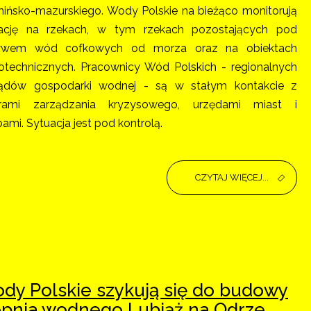
ińsko-mazurskiego. Wody Polskie na bieżąco monitorują
ację na rzekach, w tym rzekach pozostających pod
ywem wód cofkowych od morza oraz na obiektach
otechnicznych. Pracownicy Wód Polskich - regionalnych
ądów gospodarki wodnej - są w stałym kontakcie z
trami zarządzania kryzysowego, urzędami miast i
bami. Sytuacja jest pod kontrolą.
CZYTAJ WIĘCEJ...
dy Polskie szykują się do budowy
opnia wodnego Lubiąż na Odrze