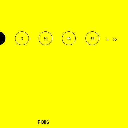
9
10
11
12
POIiŚ