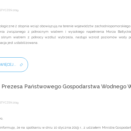
STYCZEŃ 2019
ologiczne 2 stopnia wciąż obowiązują na terenie województw zachodniopomorskieg
nia związanego z północnym wiatrem i wysokiego napełnienia Morza Bałtycki
ilnym wiatrem z północy wzdłuż wybrzeża, nastąpi wzrost poziomów wody pow
acja jest ustabilizowana.
WIĘCEJ...
t Prezesa Państwowego Gospodarstwa Wodnego W
STYCZEŃ 2019
o,
nformuję, że na spotkaniu w dniu 10 stycznia 2019 r., z udziałem Ministra Gospoda