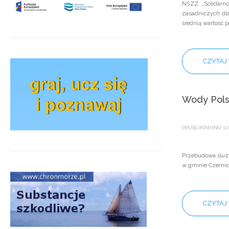
NSZZ „Solidarn
zasadniczych dl
średnią wartość 
CZYTAJ 
Wody Pols
OPUBLIKOWANO: 11 
Przebudowa śluzy
w gminie Czernic
CZYTAJ 