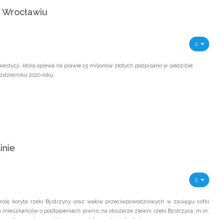
e Wrocławiu
stycji, która opiewa na prawie 15 milionów złotych podpisano w siedzibie
dzierniku 2020 roku.
inie
rolę koryta rzeki Bystrzycy oraz wałów przeciwpowodziowych w zasięgu cofki
a mieszkańców o podtopieniach piwnic na obszarze zlewni rzeki Bystrzyca, m.in.