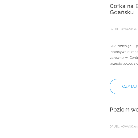
Cofka na B
Gdańsku
OPUBLIKOWANO: 04 
Kilkudziesięciu 
intensywnie zacz
zarówno w Centr
przeciwpowodzio
CZYTAJ 
Poziom w
OPUBLIKOWANO: 03 