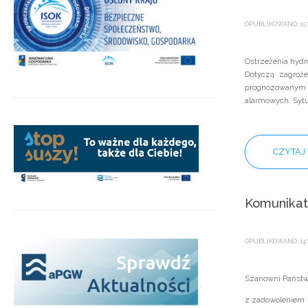
OPUBLIKOWANO: 15 
Ostrzeżenia hydr
Dotyczą zagroże
prognozowanym s
alarmowych. Sytu
CZYTAJ 
Komunika
OPUBLIKOWANO: 14 
Szanowni Państw
.
z zadowoleniem i