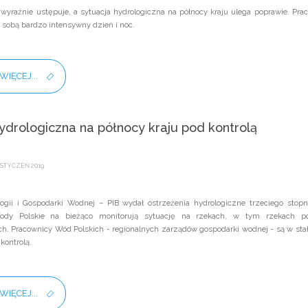
 wyraźnie ustępuje, a sytuacja hydrologiczna na północy kraju ulega poprawie. P
sobą bardzo intensywny dzień i noc.
WIĘCEJ...
ydrologiczna na północy kraju pod kontrolą
STYCZEŃ 2019
ologii i Gospodarki Wodnej – PIB wydał ostrzeżenia hydrologiczne trzeciego sto
ody Polskie na bieżąco monitorują sytuację na rzekach, w tym rzekach 
h. Pracownicy Wód Polskich - regionalnych zarządów gospodarki wodnej - są w sta
kontrolą.
WIĘCEJ...