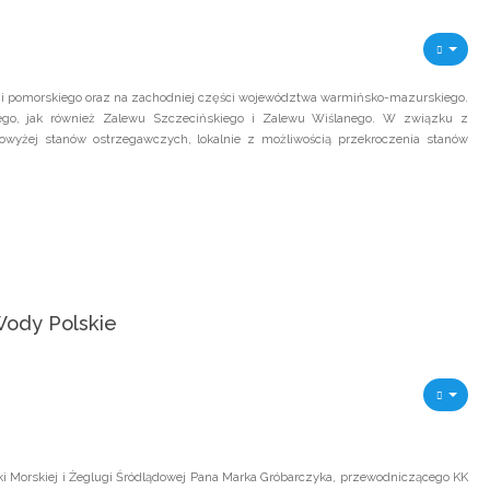
o i pomorskiego oraz na zachodniej części województwa warmińsko-mazurskiego.
ego, jak również Zalewu Szczecińskiego i Zalewu Wiślanego. W związku z
yżej stanów ostrzegawczych, lokalnie z możliwością przekroczenia stanów
ody Polskie
rki Morskiej i Żeglugi Śródlądowej Pana Marka Gróbarczyka, przewodniczącego KK