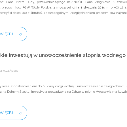
ość” Pana Piotra Dudy, przewodniczącego KSZNOŚiL Pana Zbigniewa Kuszlew
a pracowników PGW Wody Polskie,
z mocą od dnia 1 stycznia 2019 r
., o 500 zł 
podwyżki do ca 700 zł (brutto), ze szczególnym uwzględnieniem pracowników najmni
WIĘCEJ...
kie inwestują w unowocześnienie stopnia wodnego
STYCZEŃ 2019
 wraz z dostosowaniem do IV klasy drogi wodnej i unowocześnienie całego obiektu 
a na Dolnym Śląsku. Inwestycja prowadzona na Odrze w rejonie Wrocławia ma koszto
WIĘCEJ...