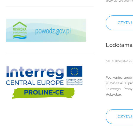
przy ul. Wapien
CZYTAJ 
Lodołamac
OPUBLIKOWANO: 04 
Pod koniec grud
w związku z pro
liniowego. Prób
Wdzydze.
CZYTAJ 