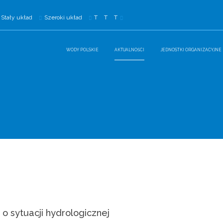
Stały układ
Szeroki układ
T
T
T
WODY POLSKIE
AKTUALNOŚCI
JEDNOSTKI ORGANIZACYJNE
o sytuacji hydrologicznej