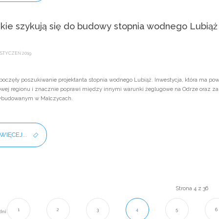
kie szykują się do budowy stopnia wodnego Lubiąż
STYCZEŃ 2019
poczęły poszukiwanie projektanta stopnia wodnego Lubiąż. Inwestycja, która ma po
ej regionu i znacznie poprawi między innymi warunki żeglugowe na Odrze oraz zape
wybudowanym w Malczycach.
WIĘCEJ...
Strona 4 z 36
1
2
3
4
5
6
dni