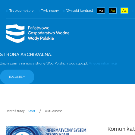
Tryb domyślny
Tryb nocny
Wysoki kontrast
Aa
Aa
Aa
STRONA ARCHIWALNA.
Zapraszamy na nową stronę Wód Polskich wody.gov.pl.
Więcej informacji
ROZUMIEM
Jesteś tutaj:
Start
Aktualności
Komunikat 