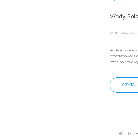
Wody Pols
OPUBLIKOWANO: 02 
Wody Polskie roz
przeciwpowodziow
rzece po nowo 
CZYTAJ 
start
Poprze