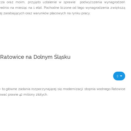
icza oraz moim, przyjęto ustalenie w sprawie podwyższenia wynagrodzeń
średnio na miesiąc na 1 etat. Pochodne liczone od tego wynagrodzenia zwiększą
ej zarabiających oraz warunków płacowych na rynku pracy.
 Ratowice na Dolnym Śląsku
– to główne zadania rozpoczynającej się modernizacji stopnia wodnego Ratowice
wać prawie 42 miliony złotych.