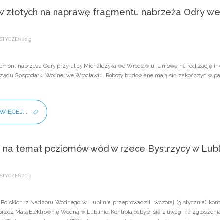
ów złotych na naprawę fragmentu nabrzeża Odry w
STYCZEŃ 2019
emont nabrzeża Odry przy ulicy Michalczyka we Wrocławiu. Umowę na realizację inwe
ządu Gospodarki Wodnej we Wrocławiu. Roboty budowlane mają się zakończyć w paź
WIĘCEJ...
a na temat poziomów wód w rzece Bystrzycy w Lubl
STYCZEŃ 2019
Polskich z Nadzoru Wodnego w Lublinie przeprowadzili wczoraj (3 stycznia) kont
przez Małą Elektrownię Wodną w Lublinie. Kontrola odbyła się z uwagi na zgłoszeni