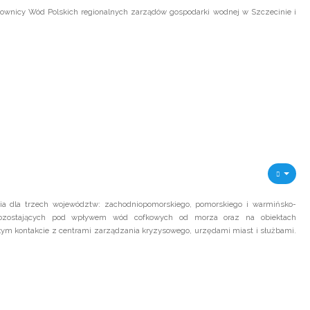
racownicy Wód Polskich regionalnych zarządów gospodarki wodnej w Szczecinie i
pnia dla trzech województw: zachodniopomorskiego, pomorskiego i warmińsko-
pozostających pod wpływem wód cofkowych od morza oraz na obiektach
łym kontakcie z centrami zarządzania kryzysowego, urzędami miast i służbami.