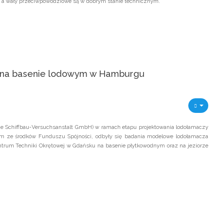
 a wały przeciwpowodziowe są w dobrym stanie technicznym.
e na basenie lodowym w Hamburgu
 Schiffbau-Versuchsanstalt GmbH) w ramach etapu projektowania lodołamaczy
m ze środków Funduszu Spójności, odbyły się badania modelowe lodołamacza
trum Techniki Okrętowej w Gdańsku na basenie płytkowodnym oraz na jeziorze