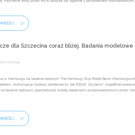
nej. Piętrzenie wody przez MEW odbywa się zgodnie z pozwoleniem wodnoprawnym,
WIĘCEJ...
ze dla Szczecina coraz bliżej. Badania modelow
STYCZEŃ 2019
nia w Hamburgu na basenie lodowym The Hamburg Ship Model Basin (Hamburgische
jektem „Kontynuacja budowy lodołamaczy dla RZGW Szczecin” współfinansowany
y na basenie lodowym poprzedzone zostały badaniami przeprowadzonymi przez Cen
WIĘCEJ...