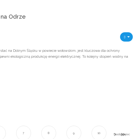
 na Odrze
wstać na Dolnym Śląsku w powiecie wołowskim, jest kluczowa dla ochrony
wni ekologiczną produkcję energii elektrycznej. To kolejny stopień wodny na
7
8
9
10
Następny
koniec