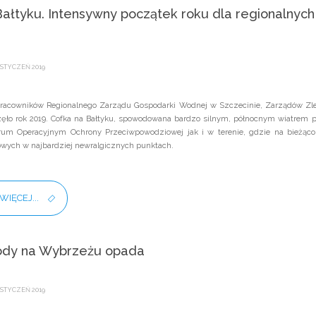
ałtyku. Intensywny początek roku dla regionalnych
STYCZEŃ 2019
pracowników Regionalnego Zarządu Gospodarki Wodnej w Szczecinie, Zarządów Zlew
ęło rok 2019. Cofka na Bałtyku, spowodowana bardzo silnym, północnym wiatrem p
um Operacyjnym Ochrony Przeciwpowodziowej jak i w terenie, gdzie na bieżąco m
wych w najbardziej newralgicznych punktach.
WIĘCEJ...
ody na Wybrzeżu opada
STYCZEŃ 2019